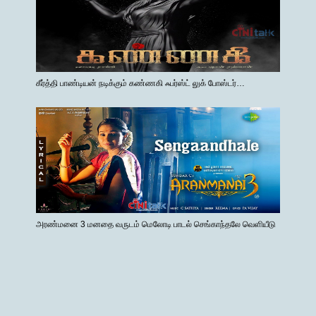
கீர்த்தி பாண்டியன் நடிக்கும் கண்ணகி ஃபர்ஸ்ட் லுக் போஸ்டர்…
அரண்மனை 3 மனதை வருடம் மெலோடி பாடல் செங்காந்தலே வெளியீடு