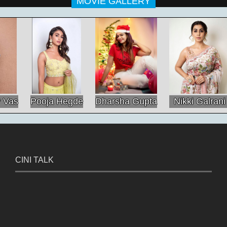
MOVIE GALLERY
Dharsha Gupta
Nikki Galrani
Regina Cassandra
CINI TALK