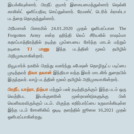
இயக்கியுள்ளார். பிரதீப் குமார் இசையமைத்துள்ளார் ஷெல்லி
காலிஸ்ட் ஒளிப்பதிவு செய்துள்ளார். ரேமண்ட் டெரிக் க்ராஸ்டா
படத்தை தொகுத்துள்ளார்.
அமேசான் பிரைமில் 24.01.2020 முதல் ஒளிபரப்பான The
Forgotten Army என்ற ஹிந்தி வெப் சீரியலில் ராஷம்மா
கதாப்பாத்திரத்தில் நடித்த மும்பையை சேர்ந்த மாடல் மற்றும்
நடிகை
TJ பாணு
இந்த படத்தின் மூலம் தமிழில்
அறிமுகமாகின்றார்.
நியூயார்க் நகரில் பிறந்து வளர்ந்து ஃபேஷன் தொழிநுட்ப படிப்பை
முடித்தவர்
திவா தவான்
இந்தியா வந்த இவர் மாடலிங் துறையில்
இருந்தவர். வாழ் படத்தின் மூலம் தமிழில் அறிமுகமாகின்றார்.
பிரதீப், யாத்ரா, நித்யா
மற்றும் பலர் நடித்திருக்கும் இந்த படம் ஒரு
வெற்றிபட இயக்குனரின் மூன்றாண்டுகளுக்கு பின்
வெளிவரவிருக்கும் படம். மிகுந்த எதிர்பார்ப்பை உருவாக்கியுள்ள
இந்த படம் சோனிலிவ் ஒடிடி தளத்தில் ஜூலை 16,2021 முதல்
ஒளிபரப்பாகின்றது.