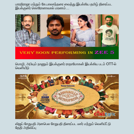
பாரதிராஜா மற்றும் கே.பாலசந்தரை வைத்து இயக்கிய தமிழ் திரைப்பட
இயக்குனர் கொரோனாவால் மரணம்…
மொழி, அபியும் நாணும் இயக்குனர் ராதாமோகன் இயக்கிய படம் OTT-ல்
வெளியீடு
விஜய் சேதுபதி அனபெல சேதுபதி திரைப்பட டீசர் மற்றும் வெளியீட்டு
தேதி அறிவிப்பு