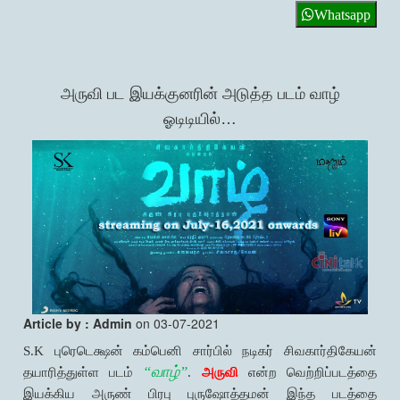
Whatsapp
அருவி பட இயக்குனரின் அடுத்த படம் வாழ்
ஓடிடியில்…
Article by : Admin
on 03-07-2021
S.K புரெடெக்ஷன் கம்பெனி சார்பில் நடிகர் சிவகார்திகேயன்
“வாழ்”
தயாரித்துள்ள படம்
.
அருவி
என்ற வெற்றிப்படத்தை
இயக்கிய அருண் பிரபு புருஷோத்தமன் இந்த படத்தை