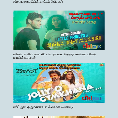
இளைய தளபதியின் கலக்கல் பீஸ்ட் டீசர்
மகேஷ் பாபுவின் மகள் லிட்டில் பிரின்ஸஸ் சித்தாரா கலக்கும் மகேஷ்
பாபுவின் பட பாடல்
பீஸ்ட் ஜாலி ஓ ஜிம்கானா பாடல் வரிகள் வெளியீடு