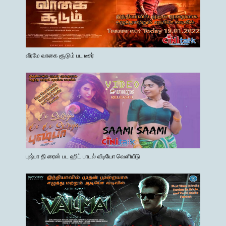
வீரமே வாகை சூடும் பட டீசர்
புஷ்பா தி ரைஸ் பட ஹிட் பாடல் வீடியோ வெளியீடு