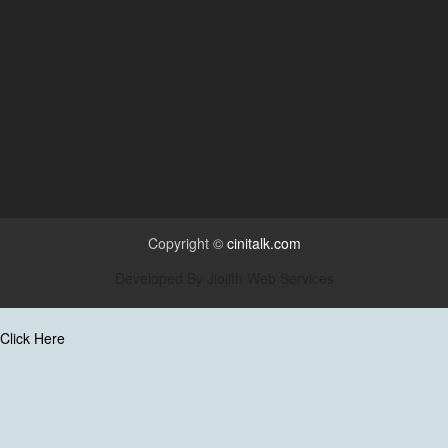
Copyright ©
cinitalk.com
Developed By
Jiojith Web Services
Click Here