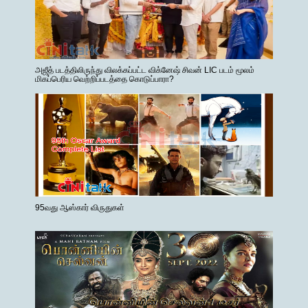
அஜீத் படத்திலிருந்து விலக்கப்பட்ட விக்னேஷ் சிவன் LIC படம் மூலம்
மிகப்பெரிய வெற்றிப்படத்தை கொடுப்பாரா?
95வது ஆஸ்கார் விருதுகள்