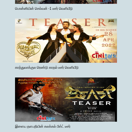
பொன்னியின் செல்வன் -1 டீசர் வெளியீடு
காத்துவாக்குல ரெண்டு காதல் டீசர் வெளியீடு
இளைய தளபதியின் கலக்கல் பீஸ்ட் டீசர்