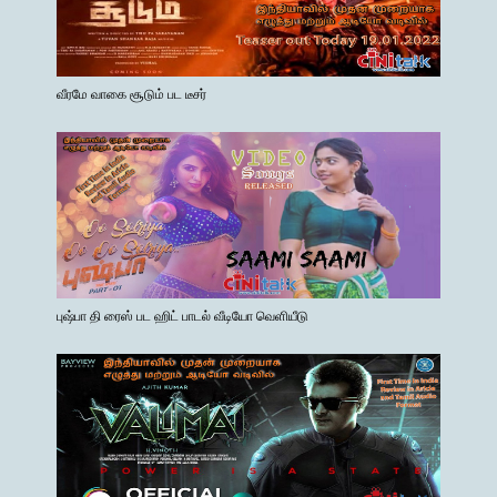
வீரமே வாகை சூடும் பட டீசர்
புஷ்பா தி ரைஸ் பட ஹிட் பாடல் வீடியோ வெளியீடு