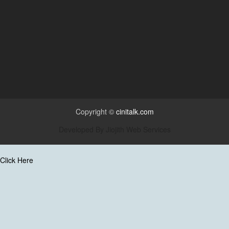
Copyright ©
cinitalk.com
Developed By
Jiojith Web Services
Click Here