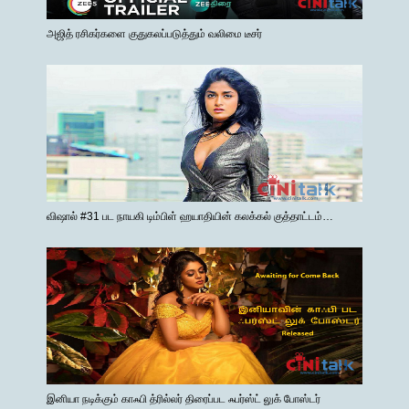
அஜித் ரசிகர்களை குதுகலப்படுத்தும் வலிமை டீசர்
விஷால் #31 பட நாயகி டிம்பிள் ஹயாதியின் கலக்கல் குத்தாட்டம்…
இனியா நடிக்கும் காஃபி த்ரில்லர் திரைப்பட ஃபர்ஸ்ட் லுக் போஸ்டர்