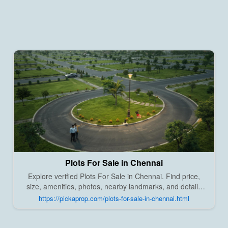
Plots For Sale in Chennai
Explore verified Plots For Sale in Chennai. Find price,
size, amenities, photos, nearby landmarks, and details
from trusted builders, agents, and owners on Pick A
https://pickaprop.com/plots-for-sale-in-chennai.html
Prop;