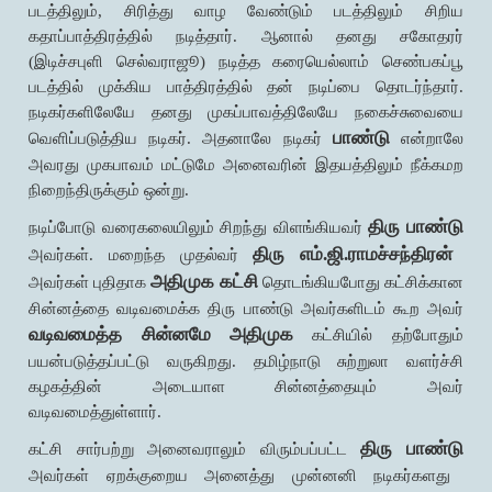
படத்திலும், சிரித்து வாழ வேண்டும் படத்திலும் சிறிய
கதாப்பாத்திரத்தில் நடித்தார். ஆனால் தனது சகோதரர்
(இடிச்சபுளி செல்வராஜூ) நடித்த கரையெல்லாம் செண்பகப்பூ
படத்தில் முக்கிய பாத்திரத்தில் தன் நடிப்பை தொடர்ந்தார்.
நடிகர்களிலேயே தனது முகப்பாவத்திலேயே நகைச்சுவையை
பாண்டு
வெளிப்படுத்திய நடிகர். அதனாலே நடிகர்
என்றாலே
அவரது முகபாவம் மட்டுமே அனைவரின் இதயத்திலும் நீக்கமற
நிறைந்திருக்கும் ஒன்று.
திரு பாண்டு
நடிப்போடு வரைகலையிலும் சிறந்து விளங்கியவர்
திரு எம்.ஜி.ராமச்சந்திரன்
அவர்கள். மறைந்த முதல்வர்
அதிமுக கட்சி
அவர்கள் புதிதாக
தொடங்கியபோது கட்சிக்கான
சின்னத்தை வடிவமைக்க திரு பாண்டு அவர்களிடம் கூற அவர்
வடிவமைத்த சின்னமே அதிமுக
கட்சியில் தற்போதும்
பயன்படுத்தப்பட்டு வருகிறது. தமிழ்நாடு சுற்றுலா வளர்ச்சி
கழகத்தின் அடையாள சின்னத்தையும் அவர்
வடிவமைத்துள்ளார்.
திரு பாண்டு
கட்சி சார்பற்று அனைவராலும் விரும்பப்பட்ட
அவர்கள் ஏறக்குறைய அனைத்து முன்னனி நடிகர்களது