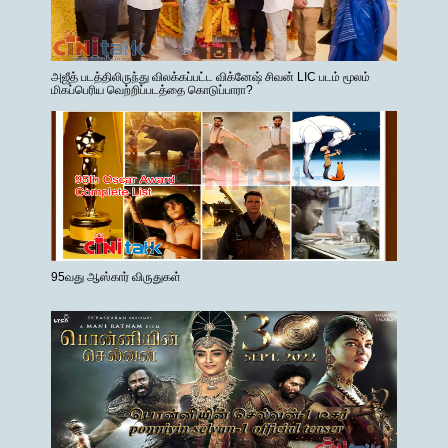
அஜீத் படத்திலிருந்து விலக்கப்பட்ட விக்னேஷ் சிவன் LIC படம் மூலம்
மிகப்பெரிய வெற்றிப்படத்தை கொடுப்பாரா?
95வது ஆஸ்கார் விருதுகள்