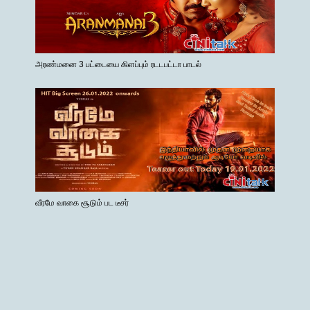
அரண்மனை 3 பட்டையை கிளப்பும் ரடடபட்டா பாடல்
வீரமே வாகை சூடும் பட டீசர்