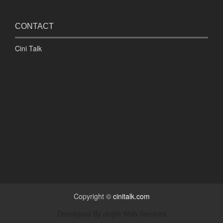
CONTACT
Cini Talk
Copyright ©
cinitalk.com
Developed By
Jiojith Web Services