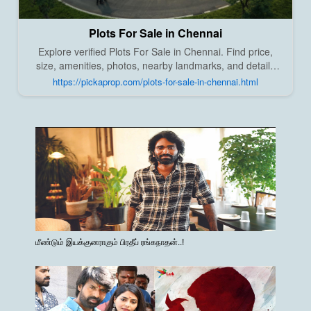
Plots For Sale in Chennai
Explore verified Plots For Sale in Chennai. Find price,
size, amenities, photos, nearby landmarks, and details
from trusted builders, agents, and owners on Pick A
https://pickaprop.com/plots-for-sale-in-chennai.html
Prop;
மீண்டும் இயக்குனராகும் பிரதீப் ரங்கநாதன்..!