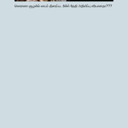
கொரானா சூழலில் லாபம் திரைப்பட ரீலீஸ் தேதி அறிவிப்பு சரியானதா???