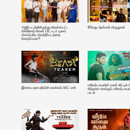
அஜீத் படத்திலிருந்து விலக்கப்பட்ட
95வது ஆஸ்கார் விருதுகள்
விக்னேஷ் சிவன் LIC படம் மூலம்
மிகப்பெரிய வெற்றிப்படத்தை
கொடுப்பாரா?
மகேஷ் பாபுவின் மகள் லிட்டில் 
இளைய தளபதியின் கலக்கல் பீஸ்ட் டீசர்
சித்தாரா கலக்கும் மகேஷ் பாபு
பாடல்