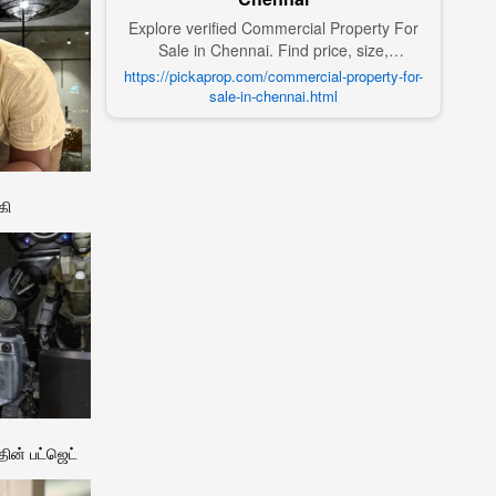
Explore verified Commercial Property For
Sale in Chennai. Find price, size,
amenities, photos, nearby landmarks, and
https://pickaprop.com/commercial-property-for-
details from trusted builders, agents, and
sale-in-chennai.html
owners on Pick A Prop;
கி
ின் பட்ஜெட்