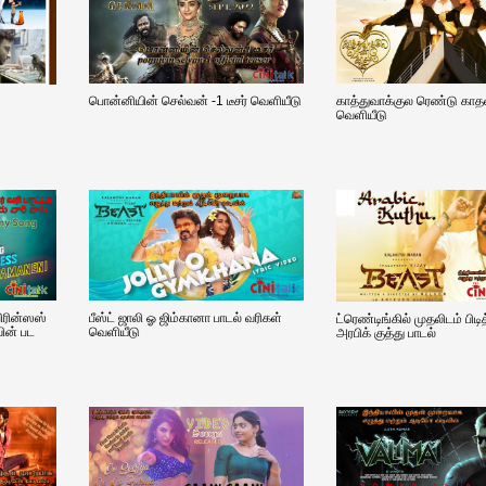
பொன்னியின் செல்வன் -1 டீசர் வெளியீடு
காத்துவாக்குல ரெண்டு காதல்
வெளியீடு
பிரின்ஸஸ்
பீஸ்ட் ஜாலி ஓ ஜிம்கானா பாடல் வரிகள்
ட்ரெண்டிங்கில் முதலிடம் பிடித
வின் பட
வெளியீடு
அரபிக் குத்து பாடல்