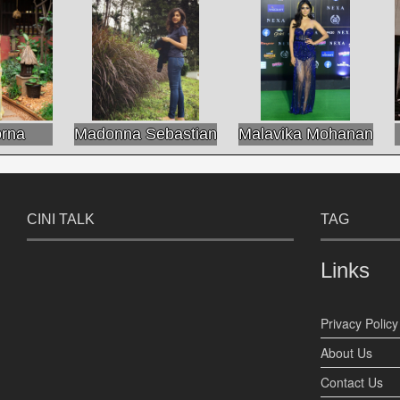
na
Madonna Sebastian
Malavika Mohanan
CINI TALK
TAG
Links
Privacy Policy
About Us
Contact Us