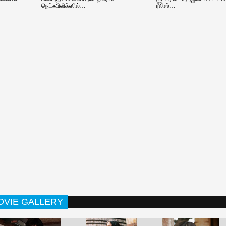
நெட்ஃபிலிக்ஸில்…
ரீலிஸ்…
OVIE GALLERY