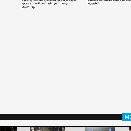
உருவான மாயோன் திரைப்பட டீசர்
பகுதி-2
வெளியீடு
M