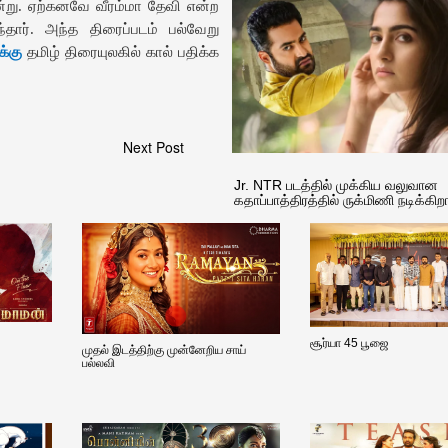
்று. ஏற்கனவே வீரம்மா தேவி என்ற
ுந்தார். அந்த திரைப்படம் பல்வேறு
்கு
தமிழ் திரையுலகில் கால் பதிக்க
Next Post
Jr. NTR படத்தில் முக்கிய வலுவான
கதாப்பாத்திரத்தில் ருக்மிணி நடிக்கிறா
சூர்யா 45 பூஜை
முதல் இடத்திற்கு முன்னேறிய சாய்
பல்லவி