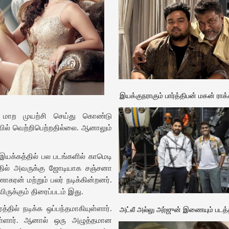
இயக்குநராகும் பார்த்திபன் மகன் ராக்
ா மாற முயற்சி செய்து கொண்டு
வில் வெற்றிபெற்றதில்லை. ஆனாலும்
யக்கத்தில் பல படங்களில் காமெடி
தில் அவருக்கு ஜோடியாக சஞ்சனா
ாகரன் மற்றும் பலர் நடிக்கின்றனர்.
ருக்கும் திரைப்படம் இது.
்தில் நடிக்க ஒப்பந்தமாகியுள்ளார்.
அட்லீ அல்லு அர்ஜுன் இணையும் படத்த
ுள்ளார். ஆனால் ஒரு அழுத்தமான