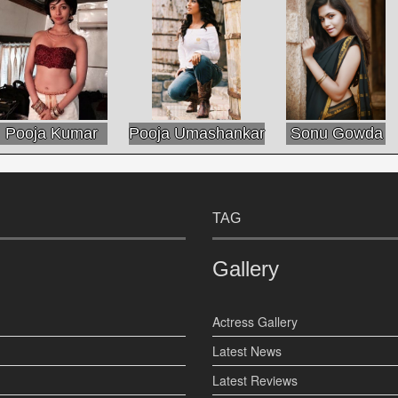
Pooja Kumar
Pooja Umashankar
Sonu Gowda
TAG
Gallery
Actress Gallery
Latest News
Latest Reviews