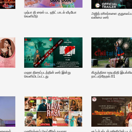
புஷ்பா தி ரைஸ் பட ஹிட் பாடல் வீடியோ
அஜித் ரசிகர்களை குதுகலப்பட
வெளியீடு
வலிமை டீசர்
மஹா திரைப்படத்தின் டீசர் இன்று
கிருத்திகா உதயநிதி இயக்கி
வெளியிடப்பட்டது
நாட்படுதேறல்.01
ைவலைகள்
மணிரத்னம் வெப்சீரிஸ் நவரசா
சூப்பர் ஸ்டார் ரஜினியின் படம