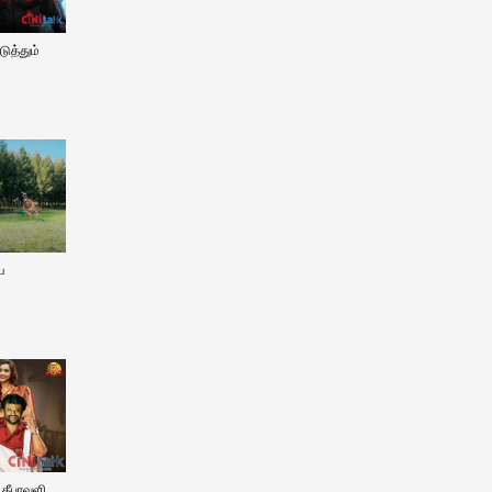
ுத்தும்
ய
் தீபாவளி