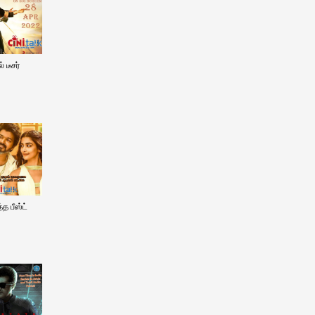
 டீசர்
்த பீஸ்ட்