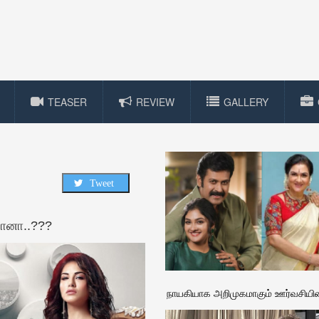
TEASER
REVIEW
GALLERY
Tweet
யோனா..???
நாயகியாக அறிமுகமாகும் ஊர்வசியின